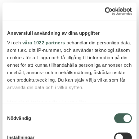
FLER HOTELL - MAURITIUS
Ansvarsfull användning av dina uppgifter
Vi och
våra 1022 partners
behandlar din personliga data,
som t.ex. ditt IP-nummer, och använder teknologi såsom
cookies för att lagra och få tillgång till information på din
enhet för att kunna tillhandahålla personliga annonser och
innehåll, annons- och innehållsmätning, åskådarinsikter
och produktutveckling. Du kan själv välja vilka som får
använda din data och i vilka syften.
Med din tillåtelse skulle vi även vilja:
Samla in information om din geografiska plats
Samtyckesval
Nödvändig
som kan ha en noggrannhet på upp till flera meter
Identifiera din enhet genom att aktivt skanna den
för specifika kännetecken (fingeravtryck)
Grand Baie
Inställningar