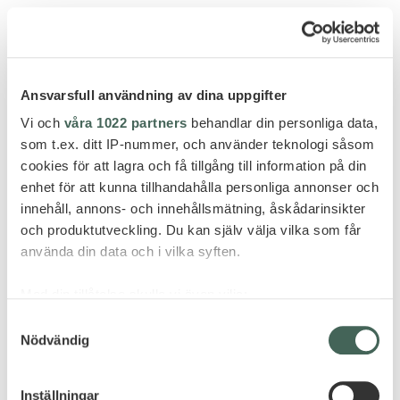
Ansvarsfull användning av dina uppgifter
Vi och
våra 1022 partners
behandlar din personliga data,
som t.ex. ditt IP-nummer, och använder teknologi såsom
cookies för att lagra och få tillgång till information på din
enhet för att kunna tillhandahålla personliga annonser och
innehåll, annons- och innehållsmätning, åskådarinsikter
och produktutveckling. Du kan själv välja vilka som får
använda din data och i vilka syften.
Med din tillåtelse skulle vi även vilja:
Samla in information om din geografiska plats
Samtyckesval
Grand Baie
Nödvändig
som kan ha en noggrannhet på upp till flera meter
Identifiera din enhet genom att aktivt skanna den
CANONNIER BEACHCOMBER GOLF
för specifika kännetecken (fingeravtryck)
RESORT & SPA
Inställningar