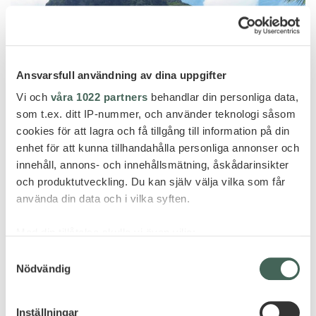
Ansvarsfull användning av dina uppgifter
Vi och
våra 1022 partners
behandlar din personliga data,
som t.ex. ditt IP-nummer, och använder teknologi såsom
cookies för att lagra och få tillgång till information på din
enhet för att kunna tillhandahålla personliga annonser och
innehåll, annons- och innehållsmätning, åskådarinsikter
och produktutveckling. Du kan själv välja vilka som får
använda din data och i vilka syften.
Le Morne
Med din tillåtelse skulle vi även vilja:
DINAROBIN BEACHCOMBER GOLF
RESORT & SPA
Samla in information om din geografiska plats
Samtyckesval
Nödvändig
som kan ha en noggrannhet på upp till flera meter
Identifiera din enhet genom att aktivt skanna den
för specifika kännetecken (fingeravtryck)
Inställningar