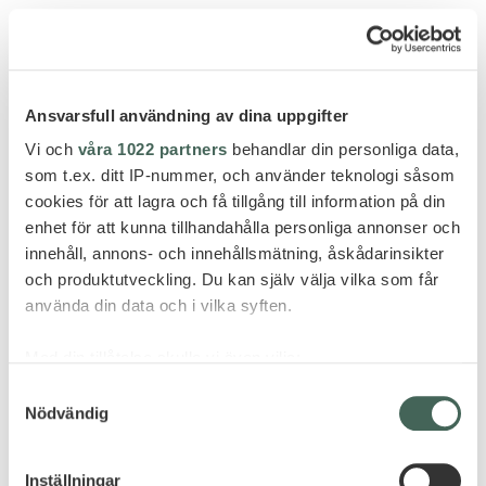
Skiathos
AEGEAN SUITES
Ansvarsfull användning av dina uppgifter
Vi och
våra 1022 partners
behandlar din personliga data,
som t.ex. ditt IP-nummer, och använder teknologi såsom
cookies för att lagra och få tillgång till information på din
enhet för att kunna tillhandahålla personliga annonser och
innehåll, annons- och innehållsmätning, åskådarinsikter
och produktutveckling. Du kan själv välja vilka som får
använda din data och i vilka syften.
Med din tillåtelse skulle vi även vilja:
Samla in information om din geografiska plats
Samtyckesval
Nödvändig
som kan ha en noggrannhet på upp till flera meter
Identifiera din enhet genom att aktivt skanna den
för specifika kännetecken (fingeravtryck)
Inställningar