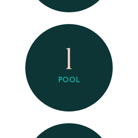
1
POOL