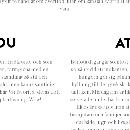
yx inte handlar om överflöd, utan om känslan av att allt ä
vara.
DU
A
röna trädkronor och som
Barfota dagar går sömlöst 
mmen, formgivna med en
solsäng vid strandkanten, 
skandinavisk stil och
hungern gör sig påmind
tvald, men känns samtidigt
hyllning till det grekiska 
r. Vår favorit är deras Loft
tallriken. Middagarna är l
 planlösning. Wow!
serverade under bar himme
Ekies är exklusiv utan a
livsnjutare och familjer so
där både lugn och livsglä
inslag som gör semestern l