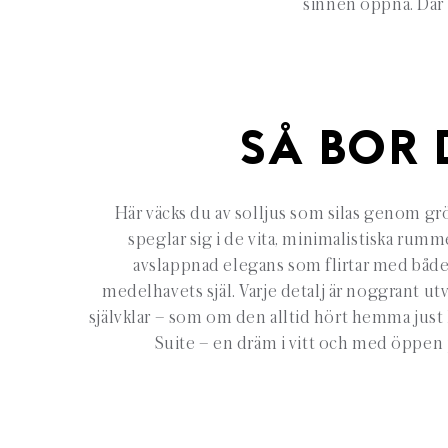
sinnen öppna. Där l
SÅ BOR 
Här väcks du av solljus som silas genom g
speglar sig i de vita, minimalistiska ru
avslappnad elegans som flirtar med både 
medelhavets själ. Varje detalj är noggrant u
självklar – som om den alltid hört hemma just hä
Suite – en dräm i vitt och med öppen