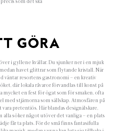
r precis som det ska
TT GÖRA
över i gyllene kvällar. Du sjunker ner i en mjuk
medan havet glittrar som flytande kristall. När
 väntar resortens gastronomi – en kreativ
köket, där lokala råvaror förvandlas till konst på
ika mycket en fest för ögat som för smaken, ofta
l med stjärnorna som sällskap. Atmosfären på
tt vara pretentiös. Här blandas designälskare,
m alla söker något utöver det vanliga – en plats
dje får ta plats. För de små finns fantasifulla
ika magisk, medan vuxna kan luta sig tillbaka i