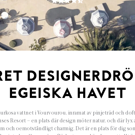
RET DESIGNERDRÖ
EGEISKA HAVET
turkosa vattnet i Vourvourou, inramat av pinjeträd och dofte
nses Resort – en plats där design möter natur, och där lyx al
arm och oemotståndligt charmig. Det är en plats för dig som