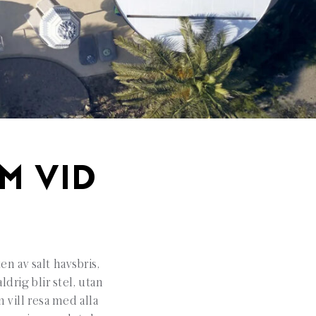
M VID
n av salt havsbris,
drig blir stel, utan
 vill resa med alla