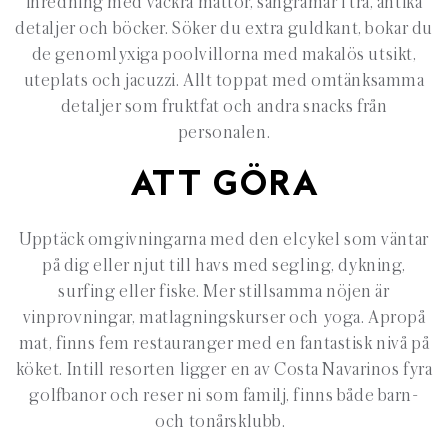
inredning med
vackra mattor,
sängramar i trä, antika
detaljer och böcker. Söker du extra guldkant, bokar du
de genomlyxiga poolvillorna med makalös utsikt,
uteplats och jacuzzi.
Allt toppat med omtänksamma
detaljer som fruktfat och andra snacks från
personalen.
ATT GÖRA
Upptäck omgivningarna med den
elcykel
som väntar
på dig eller njut till havs med segling, dykning,
surfing eller fiske.
Mer stillsamma nöjen är
vinprovningar, matlagningskurser och yoga. Apropå
mat, finns fem restauranger med en fantastisk nivå på
köket. Intill
resorten
ligger en av Costa
Navarinos
fyra
golfbanor och reser ni som familj, finns både barn-
och tonårsklubb.