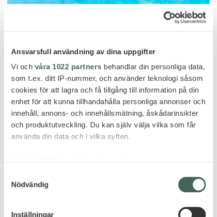
Skiathos
AEGEAN SUITES
Ansvarsfull användning av dina uppgifter
Vi och
våra 1022 partners
behandlar din personliga data,
som t.ex. ditt IP-nummer, och använder teknologi såsom
cookies för att lagra och få tillgång till information på din
enhet för att kunna tillhandahålla personliga annonser och
innehåll, annons- och innehållsmätning, åskådarinsikter
och produktutveckling. Du kan själv välja vilka som får
använda din data och i vilka syften.
Med din tillåtelse skulle vi även vilja:
Samla in information om din geografiska plats
Samtyckesval
Nödvändig
som kan ha en noggrannhet på upp till flera meter
Identifiera din enhet genom att aktivt skanna den
för specifika kännetecken (fingeravtryck)
Inställningar