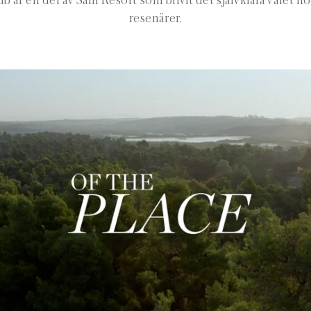
b är en del av Sani Resort som blivit det självklara valet
resenärer.