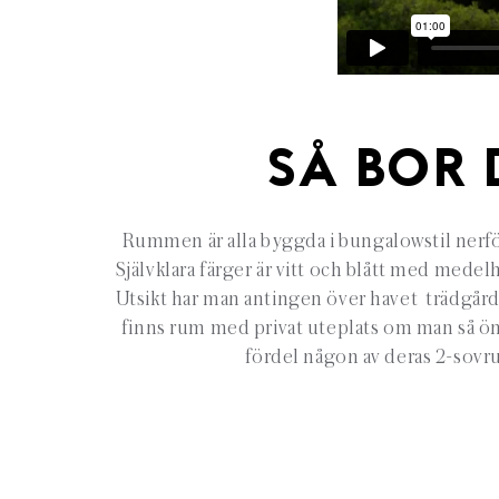
SÅ BOR 
Rummen är alla byggda i bungalowstil nerför
Självklara färger är vitt och blått med medel
Utsikt har man antingen över havet trädgårda
finns rum med privat uteplats om man så öns
fördel någon av deras 2-sovru