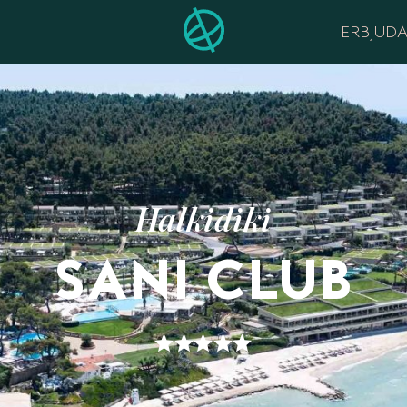
ERBJUD
Halkidiki
SANI CLUB