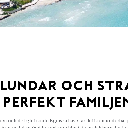
LUNDAR OCH STR
 PERFEKT FAMILJE
en och det glittrande Egeiska havet är detta en underbar p