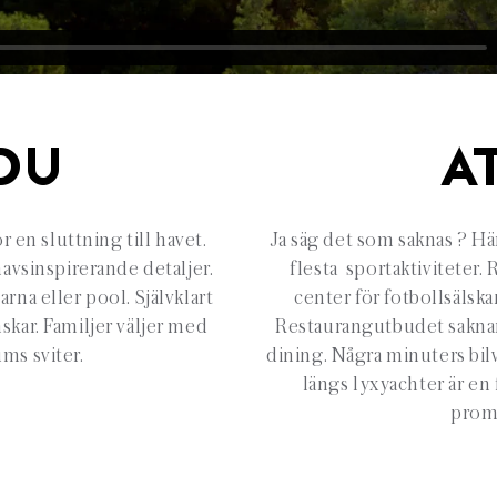
DU
A
 en sluttning till havet.
Ja säg det som saknas ? Hä
havsinspirerande detaljer.
flesta sportaktiviteter.
rna eller pool. Självklart
center för fotbollsälsk
kar. Familjer väljer med
Restaurangutbudet saknar i
ms sviter.
dining. Några minuters bilv
längs lyxyachter är en 
prom