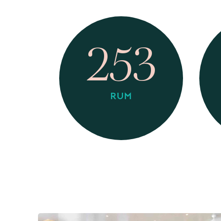
253
RUM