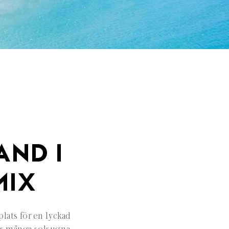
AND I
MIX
lats för en lyckad