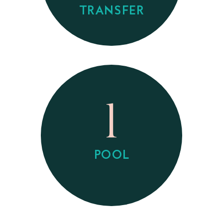
TRANSFER
1
POOL