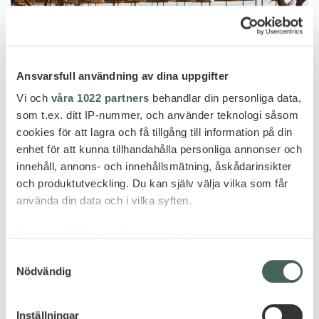
Ansvarsfull användning av dina uppgifter
Vi och
våra 1022 partners
behandlar din personliga data,
som t.ex. ditt IP-nummer, och använder teknologi såsom
cookies för att lagra och få tillgång till information på din
enhet för att kunna tillhandahålla personliga annonser och
innehåll, annons- och innehållsmätning, åskådarinsikter
Rhodos
och produktutveckling. Du kan själv välja vilka som får
AULŪS LINDOS RHODES
använda din data och i vilka syften.
Med din tillåtelse skulle vi även vilja:
Samla in information om din geografiska plats
Samtyckesval
Nödvändig
som kan ha en noggrannhet på upp till flera meter
Identifiera din enhet genom att aktivt skanna den
för specifika kännetecken (fingeravtryck)
Inställningar