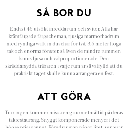
SÅ BOR DU
Endast 46 utsökt inredda rum och sviter.
Alla har
krämfärgade färgscheman, tjusiga marmorbadrum
med rymliga walk-in duschar för två, 3,5 meter höga
tak och enorma fönster, så även de mindre rummen
känns ljusa och välproportionerade. Den
skräddarsydda träbaren i varje rum är så välfylld att du
praktiskt taget skulle kunna arrangera en fest.
ATT GÖRA
Tror ingen kommer missa en gourmetmåltid på deras
takrestaurang. Snyggt komponerade menyer i det
högre prisspannet. Föredrar man något litet, serverar