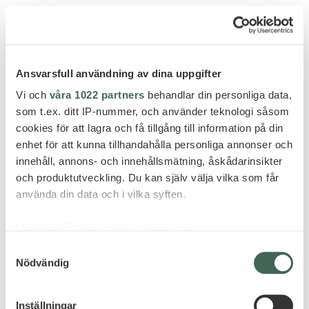
Ansvarsfull användning av dina uppgifter
Vi och
våra 1022 partners
behandlar din personliga data,
som t.ex. ditt IP-nummer, och använder teknologi såsom
cookies för att lagra och få tillgång till information på din
enhet för att kunna tillhandahålla personliga annonser och
innehåll, annons- och innehållsmätning, åskådarinsikter
och produktutveckling. Du kan själv välja vilka som får
använda din data och i vilka syften.
Med din tillåtelse skulle vi även vilja:
Samla in information om din geografiska plats
Samtyckesval
Aten
Nödvändig
som kan ha en noggrannhet på upp till flera meter
Identifiera din enhet genom att aktivt skanna den
ATHENS CAPITOL SUITES
för specifika kännetecken (fingeravtryck)
MGALLERY
Inställningar