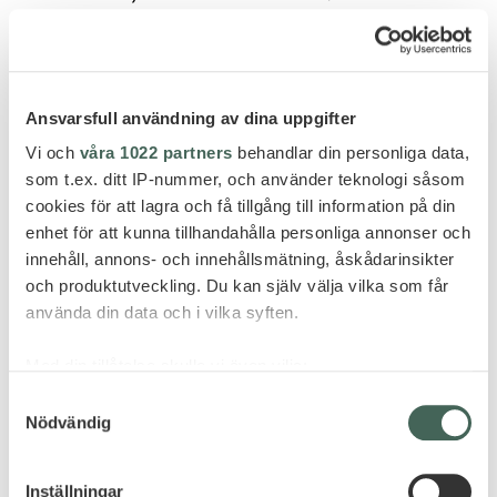
Ansvarsfull användning av dina uppgifter
Vi och
våra 1022 partners
behandlar din personliga data,
som t.ex. ditt IP-nummer, och använder teknologi såsom
GÖR FÖRFRÅGAN
cookies för att lagra och få tillgång till information på din
enhet för att kunna tillhandahålla personliga annonser och
innehåll, annons- och innehållsmätning, åskådarinsikter
och produktutveckling. Du kan själv välja vilka som får
använda din data och i vilka syften.
FLER HOTELL - MAURITIUS
Med din tillåtelse skulle vi även vilja:
Samla in information om din geografiska plats
Samtyckesval
Nödvändig
som kan ha en noggrannhet på upp till flera meter
Identifiera din enhet genom att aktivt skanna den
för specifika kännetecken (fingeravtryck)
Inställningar