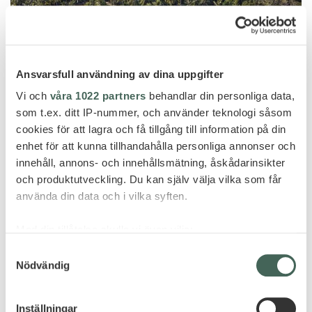
Ansvarsfull användning av dina uppgifter
Vi och
våra 1022 partners
behandlar din personliga data,
som t.ex. ditt IP-nummer, och använder teknologi såsom
cookies för att lagra och få tillgång till information på din
enhet för att kunna tillhandahålla personliga annonser och
Krabi
innehåll, annons- och innehållsmätning, åskådarinsikter
RAYAVADEE – RAILAY BEACH -20%
och produktutveckling. Du kan själv välja vilka som får
STAY OFFER
använda din data och i vilka syften.
Med din tillåtelse skulle vi även vilja:
Samla in information om din geografiska plats
Samtyckesval
Nödvändig
som kan ha en noggrannhet på upp till flera meter
FLER HOTELL - THAILAND
Identifiera din enhet genom att aktivt skanna den
för specifika kännetecken (fingeravtryck)
Inställningar