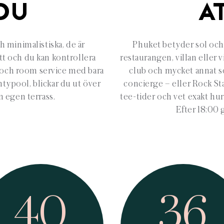
DU
A
ch minimalistiska, de är
Phuket betyder sol och 
tt och du kan kontrollera
restaurangen, villan eller v
 och room service med bara
club och mycket annat s
intypool, blickar du ut över
concierge – eller Rock Sta
n egen terrass.
tee-tider och vet exakt hur
Efter 18:00 g
40
36