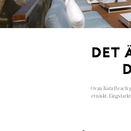
DET Ä
Ovan Kata Beach p
etniskt, färgstarkt