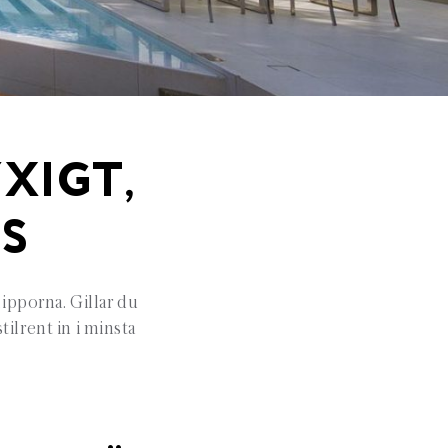
YXIGT,
S
ipporna. Gillar du
stilrent in i minsta