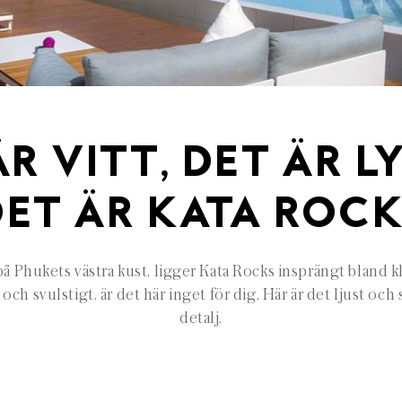
R VITT, DET ÄR L
DET ÄR KATA ROCK
å Phukets västra kust, ligger Kata Rocks insprängt bland kl
 och svulstigt, är det här inget för dig. Här är det ljust och 
detalj.