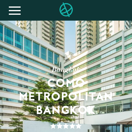
Bangkok
COMO
METROPOLITAN
BANGKOK