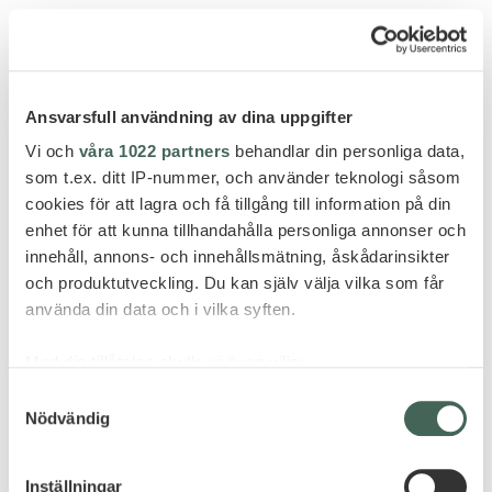
RAYAVADEE – RAILAY BEACH -20%
STAY OFFER
Ansvarsfull användning av dina uppgifter
Vi och
våra 1022 partners
behandlar din personliga data,
som t.ex. ditt IP-nummer, och använder teknologi såsom
cookies för att lagra och få tillgång till information på din
enhet för att kunna tillhandahålla personliga annonser och
GÖR FÖRFRÅGAN
innehåll, annons- och innehållsmätning, åskådarinsikter
och produktutveckling. Du kan själv välja vilka som får
använda din data och i vilka syften.
Med din tillåtelse skulle vi även vilja:
FLER HOTELL - THAILAND
Samla in information om din geografiska plats
Samtyckesval
Nödvändig
som kan ha en noggrannhet på upp till flera meter
Identifiera din enhet genom att aktivt skanna den
för specifika kännetecken (fingeravtryck)
Inställningar