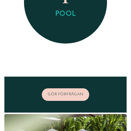
POOL
GÖR FÖRFRÅGAN