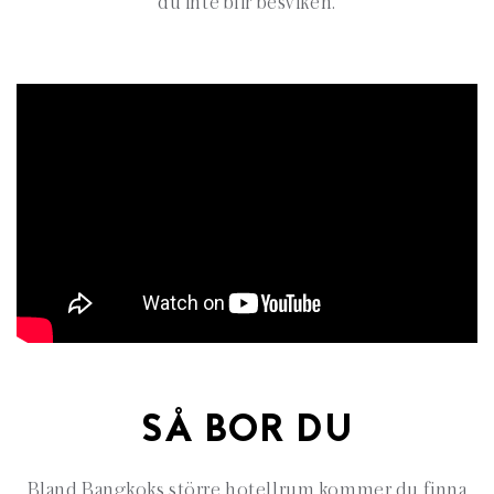
du inte blir besviken.
SÅ BOR DU
Bland Bangkoks större hotellrum kommer du finna