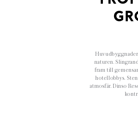
TROP
GR
Huvudbyggnaderna 
naturen. Slingran
fram till gemens
hotellobbys. Sten
atmosfär. Dinso Reso
kontr