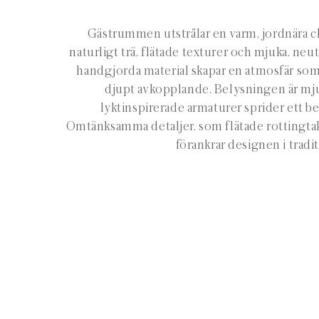
Gästrummen utstrålar en varm, jordnära c
naturligt trä, flätade texturer och mjuka, neut
handgjorda material skapar en atmosfär som 
djupt avkopplande. Belysningen är mju
lyktinspirerade armaturer sprider ett be
Omtänksamma detaljer, som flätade rottingta
förankrar designen i tradi