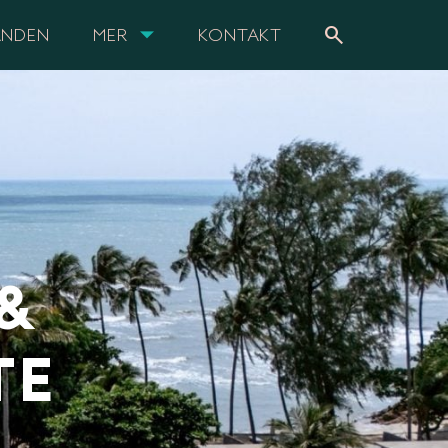
search
ANDEN
MER
KONTAKT
 &
TE