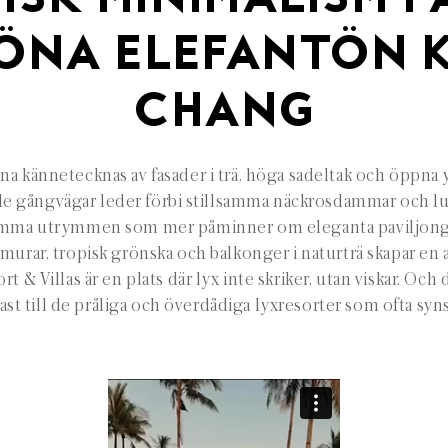
ISK MINIMALISM P
ÖNA ELEFANTÖN 
CHANG
kännetecknas av fasader i trä, höga sadeltak och öppna 
de gångvägar leder förbi stillsamma näckrosdammar och l
amma utrymmen som mer påminner om eleganta paviljonger
murar, tropisk grönska och balkonger i naturträ skapar en a
rt & Villas är en plats där lyx inte skriker, utan viskar. Oc
ast till de pråliga och överdådiga lyxresorter som ofta syns