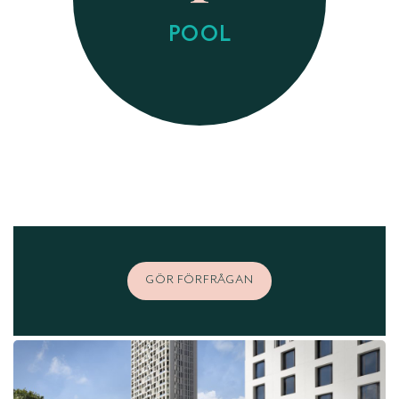
POOL
GÖR FÖRFRÅGAN