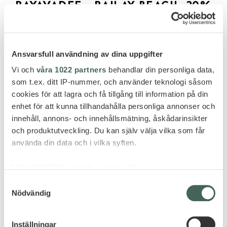
RAYAVADEE – RAILAY BEACH -20%
STAY OFFER
Ansvarsfull användning av dina uppgifter
Vi och
våra 1022 partners
behandlar din personliga data,
som t.ex. ditt IP-nummer, och använder teknologi såsom
cookies för att lagra och få tillgång till information på din
enhet för att kunna tillhandahålla personliga annonser och
GÖR FÖRFRÅGAN
innehåll, annons- och innehållsmätning, åskådarinsikter
och produktutveckling. Du kan själv välja vilka som får
använda din data och i vilka syften.
Med din tillåtelse skulle vi även vilja:
FLER HOTELL - THAILAND
Samla in information om din geografiska plats
Samtyckesval
Nödvändig
som kan ha en noggrannhet på upp till flera meter
Identifiera din enhet genom att aktivt skanna den
för specifika kännetecken (fingeravtryck)
Inställningar