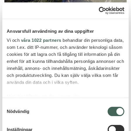
Krabi
RAYAVADEE – RAILAY BEACH -20%
Ansvarsfull användning av dina uppgifter
STAY OFFER
Vi och
våra 1022 partners
behandlar din personliga data,
som t.ex. ditt IP-nummer, och använder teknologi såsom
cookies för att lagra och få tillgång till information på din
enhet för att kunna tillhandahålla personliga annonser och
FLER HOTELL - THAILAND
innehåll, annons- och innehållsmätning, åskådarinsikter
och produktutveckling. Du kan själv välja vilka som får
använda din data och i vilka syften.
Med din tillåtelse skulle vi även vilja:
Samla in information om din geografiska plats
Samtyckesval
Nödvändig
som kan ha en noggrannhet på upp till flera meter
Identifiera din enhet genom att aktivt skanna den
för specifika kännetecken (fingeravtryck)
Inställningar