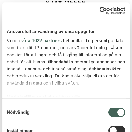
STAY OFFER
Ansvarsfull användning av dina uppgifter
Vi och
våra 1022 partners
behandlar din personliga data,
som t.ex. ditt IP-nummer, och använder teknologi såsom
cookies för att lagra och få tillgång till information på din
GÖR FÖRFRÅGAN
enhet för att kunna tillhandahålla personliga annonser och
innehåll, annons- och innehållsmätning, åskådarinsikter
och produktutveckling. Du kan själv välja vilka som får
använda din data och i vilka syften.
FLER HOTELL - THAILAND
Med din tillåtelse skulle vi även vilja:
Samla in information om din geografiska plats
Samtyckesval
Nödvändig
som kan ha en noggrannhet på upp till flera meter
Identifiera din enhet genom att aktivt skanna den
för specifika kännetecken (fingeravtryck)
Inställningar