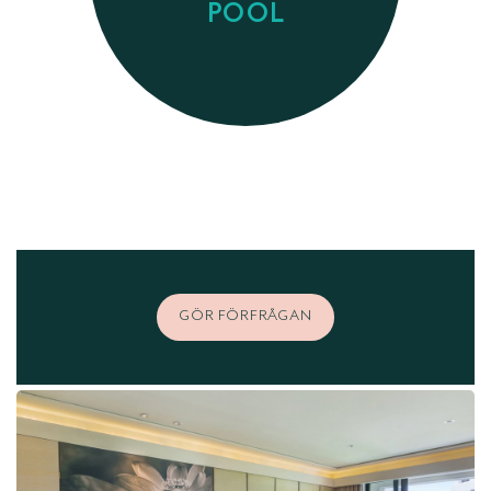
POOL
GÖR FÖRFRÅGAN