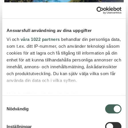
Ansvarsfull användning av dina uppgifter
Krabi
Vi och
våra 1022 partners
behandlar din personliga data,
som t.ex. ditt IP-nummer, och använder teknologi såsom
RAYAVADEE – RAILAY BEACH -20%
cookies för att lagra och få tillgång till information på din
STAY OFFER
enhet för att kunna tillhandahålla personliga annonser och
innehåll, annons- och innehållsmätning, åskådarinsikter
och produktutveckling. Du kan själv välja vilka som får
använda din data och i vilka syften.
FLER HOTELL - THAILAND
Med din tillåtelse skulle vi även vilja:
Samla in information om din geografiska plats
Samtyckesval
Nödvändig
som kan ha en noggrannhet på upp till flera meter
Identifiera din enhet genom att aktivt skanna den
för specifika kännetecken (fingeravtryck)
Inställningar