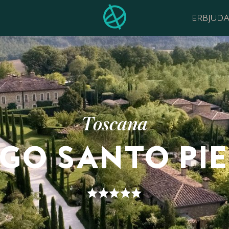
ERBJUD
Toscana
GO SANTO PI