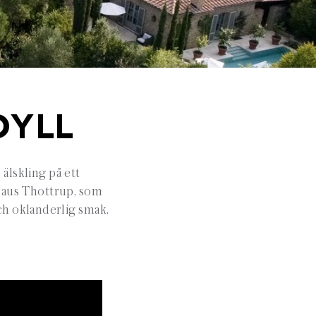
DYLL
älskling på ett
Claus Thottrup, som
ch oklanderlig smak,