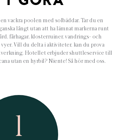
TT GÖRA
 den vackra poolen med solbäddar. Tar du en
ganska långt utan att ha lämnat markerna runt
ård, fårhagar, klosterruiner, vandrings- och
yer. Vill du delta i aktiviteter, kan du prova
llverkning. Hotellet erbjuder shuttleservice till
ana utan en hyrbil? Niente! Så hör med oss.
1