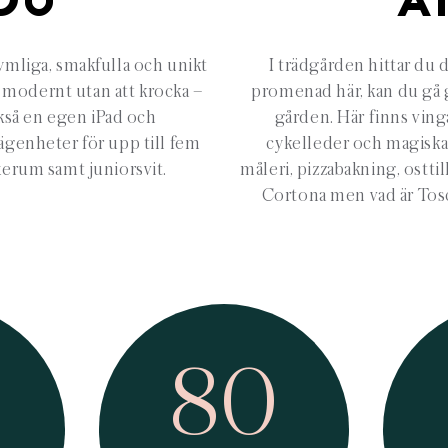
DU
A
Rymliga, smakfulla och unikt
I trädgården hittar du
r modernt utan att krocka –
promenad här, kan du gå 
kså en egen iPad och
gården. Här finns ving
ägenheter för upp till fem
cykelleder och magiska v
xerum samt juniorsvit.
måleri, pizzabakning, ostti
Cortona men vad är Tosc
80