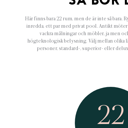
SÅ BOR 
Här finns bara 22 rum, men de är inte så bara. 
inredda, ett par med privat pool. Antikt möte
vackra målningar och möbler, ja men oc
högteknologisk belysning. Välj mellan olika l
personer, standard-, superior- eller delu
22