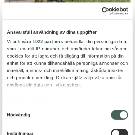
Ansvarsfull användning av dina uppgifter
Vi och
våra 1022 partners
behandlar din personliga data,
som t.ex. ditt IP-nummer, och använder teknologi såsom
cookies för att lagra och få tillgång till information på din
enhet för att kunna tillhandahålla personliga annonser och
innehåll, annons- och innehållsmätning, åskådarinsikter
Toscana
och produktutveckling. Du kan själv välja vilka som får
använda din data och i vilka syften.
BORGO SANTO PIETRO
Med din tillåtelse skulle vi även vilja:
Samla in information om din geografiska plats
Samtyckesval
Nödvändig
som kan ha en noggrannhet på upp till flera meter
Identifiera din enhet genom att aktivt skanna den
för specifika kännetecken (fingeravtryck)
Inställningar