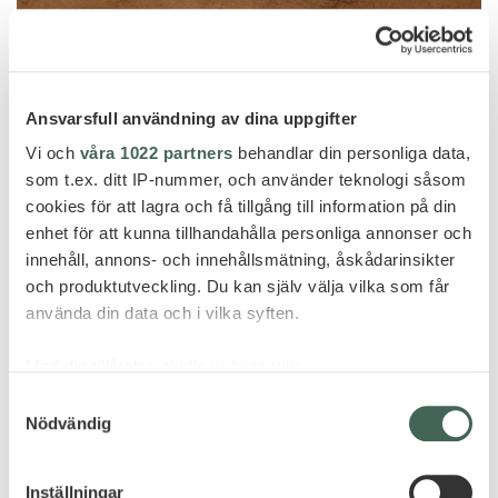
Ansvarsfull användning av dina uppgifter
Vi och
våra 1022 partners
behandlar din personliga data,
som t.ex. ditt IP-nummer, och använder teknologi såsom
cookies för att lagra och få tillgång till information på din
enhet för att kunna tillhandahålla personliga annonser och
innehåll, annons- och innehållsmätning, åskådarinsikter
och produktutveckling. Du kan själv välja vilka som får
använda din data och i vilka syften.
Puglia
Med din tillåtelse skulle vi även vilja:
Samla in information om din geografiska plats
BORGO EGNAZIA
Samtyckesval
Nödvändig
som kan ha en noggrannhet på upp till flera meter
Identifiera din enhet genom att aktivt skanna den
för specifika kännetecken (fingeravtryck)
Inställningar