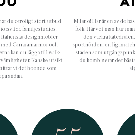
DU
A
 har du otroligt stort utbud
Milano! Här är en av de bäs
iorsviter, familjestudios,
folk. Här vet man hur man 
. Italienska designmöbler,
den vackra katedralen, 
rum med Carraramarmor och
sportnörden, en ligamatch p
erna kan du lägga till walk-
staden som utgångspunkt f
kvämligheter. Kanske utsikt
du kombinerar det bäst
hittar vi det boende som
al
appa andan.