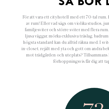
SÅ BOR 
För att vara ett cityhotell med ett 70-tal rum,
av rum! Eller vad sägs om violika studios, jun
familjesviter och större sviter med flera rum
ljusa väggar, mörka exklusiva träslag, bad
högsta standard kan du alltid räkna med. I svit
in-closet, rejält med yta och gott om andra be
mot trädgården och uteplats? Tillsammans 
förhoppningsvis får dig att t