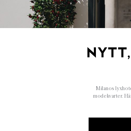
NYTT,
Milanos lyxhotel
modekvarter. Här