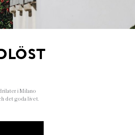
IDLÖST
drilater i Milano
h det goda livet.