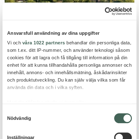
Ansvarsfull användning av dina uppgifter
Vi och
våra 1022 partners
behandlar din personliga data,
som t.ex. ditt IP-nummer, och använder teknologi såsom
cookies för att lagra och få tillgång till information på din
enhet för att kunna tillhandahålla personliga annonser och
Toscana
innehåll, annons- och innehållsmätning, åskådarinsikter
BORGO SANTO PIETRO
och produktutveckling. Du kan själv välja vilka som får
använda din data och i vilka syften.
Med din tillåtelse skulle vi även vilja:
Samla in information om din geografiska plats
Samtyckesval
Nödvändig
som kan ha en noggrannhet på upp till flera meter
Identifiera din enhet genom att aktivt skanna den
för specifika kännetecken (fingeravtryck)
Inställningar