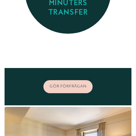
MINUTERS
TRANSFER
GÖR FÖRFRÅGAN