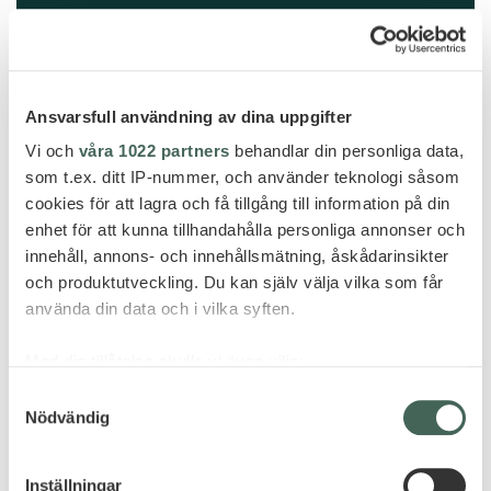
FLER HOTELL - ITALIEN
Ansvarsfull användning av dina uppgifter
Vi och
våra 1022 partners
behandlar din personliga data,
som t.ex. ditt IP-nummer, och använder teknologi såsom
cookies för att lagra och få tillgång till information på din
enhet för att kunna tillhandahålla personliga annonser och
innehåll, annons- och innehållsmätning, åskådarinsikter
och produktutveckling. Du kan själv välja vilka som får
använda din data och i vilka syften.
Med din tillåtelse skulle vi även vilja:
Samla in information om din geografiska plats
Samtyckesval
Nödvändig
som kan ha en noggrannhet på upp till flera meter
Identifiera din enhet genom att aktivt skanna den
för specifika kännetecken (fingeravtryck)
Inställningar