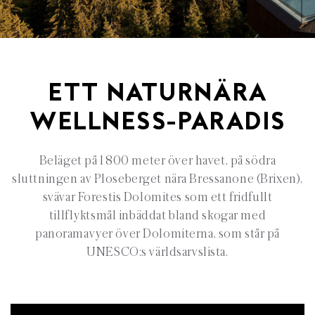
ETT NATURNÄRA
WELLNESS-PARADIS
Beläget på 1 800 meter över havet, på södra
sluttningen av Ploseberget nära Bressanone (Brixen),
svävar Forestis Dolomites som ett fridfullt
tillflyktsmål inbäddat bland skogar med
panoramavyer över Dolomiterna, som står på
UNESCO:s världsarvslista.