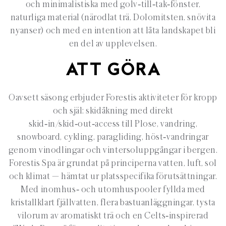
och minimalistiska med golv‑till‑tak‑fönster,
naturliga material (närodlat trä, Dolomitsten, snövita
nyanser) och med en intention att låta landskapet bli
en del av upplevelsen.
ATT GÖRA
Oavsett säsong erbjuder Forestis aktiviteter för kropp
och själ: skidåkning med direkt
skid‑in/skid‑out‑access till Plose, vandring,
snowboard, cykling, paragliding, höst‑vandringar
genom vinodlingar och vintersoluppgångar i bergen.
Forestis Spa är grundat på principerna vatten, luft, sol
och klimat — hämtat ur platsspecifika förutsättningar.
Med inomhus‑ och utomhuspooler fyllda med
kristallklart fjällvatten, flera bastuanläggningar, tysta
vilorum av aromatiskt trä och en Celts‑inspirerad