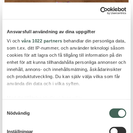
Ansvarsfull användning av dina uppgifter
Vi och
våra 1022 partners
behandlar din personliga data,
som t.ex. ditt IP-nummer, och använder teknologi såsom
cookies för att lagra och få tillgång till information på din
enhet för att kunna tillhandahålla personliga annonser och
innehåll, annons- och innehållsmätning, åskådarinsikter
och produktutveckling. Du kan själv välja vilka som får
använda din data och i vilka syften.
Puglia
Med din tillåtelse skulle vi även vilja:
BORGO EGNAZIA
Samla in information om din geografiska plats
Samtyckesval
Nödvändig
som kan ha en noggrannhet på upp till flera meter
Identifiera din enhet genom att aktivt skanna den
för specifika kännetecken (fingeravtryck)
Inställningar