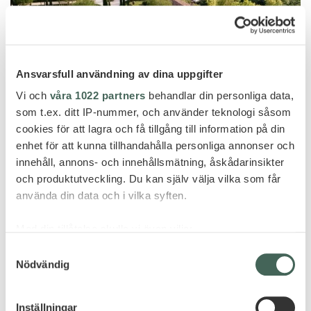
Ansvarsfull användning av dina uppgifter
Vi och
våra 1022 partners
behandlar din personliga data,
som t.ex. ditt IP-nummer, och använder teknologi såsom
Toscana
cookies för att lagra och få tillgång till information på din
enhet för att kunna tillhandahålla personliga annonser och
BORGO SANTO PIETRO
innehåll, annons- och innehållsmätning, åskådarinsikter
och produktutveckling. Du kan själv välja vilka som får
använda din data och i vilka syften.
Med din tillåtelse skulle vi även vilja:
Samla in information om din geografiska plats
Samtyckesval
Nödvändig
som kan ha en noggrannhet på upp till flera meter
Identifiera din enhet genom att aktivt skanna den
för specifika kännetecken (fingeravtryck)
Inställningar