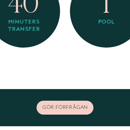
40
1
MINUTERS
POOL
TRANSFER
GÖR FÖRFRÅGAN