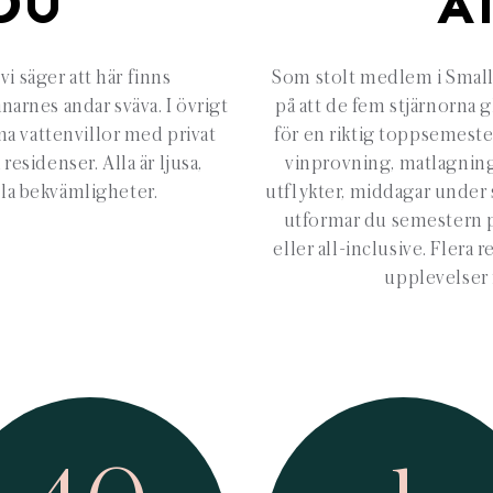
DU
A
i säger att här finns
Som stolt medlem i Small 
arnes andar sväva. I övrigt
på att de fem stjärnorna gl
ma vattenvillor med privat
för en riktig toppsemester 
esidenser. Alla är ljusa,
vinprovning, matlagnings
lla bekvämligheter.
utflykter, middagar under
utformar du semestern p
eller all-inclusive. Flera
upplevelser 