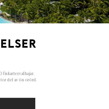
ELSER
fiskarter,valhajar,
tor del av ön orörd.