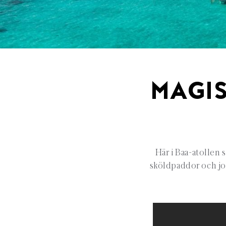
MAGI
Här i Baa-atollen 
sköldpaddor och jor