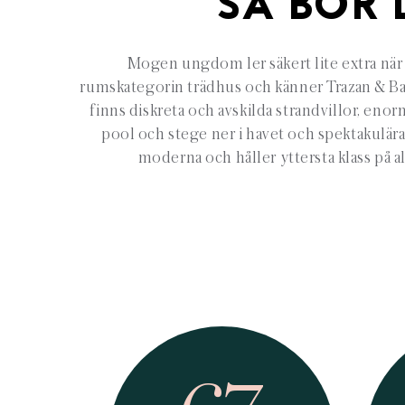
SÅ BOR 
Mogen ungdom ler säkert lite extra när v
rumskategorin trädhus och känner Trazan & Ban
finns diskreta och avskilda strandvillor, enor
pool och stege ner i havet och spektakulära r
moderna och håller yttersta klass på a