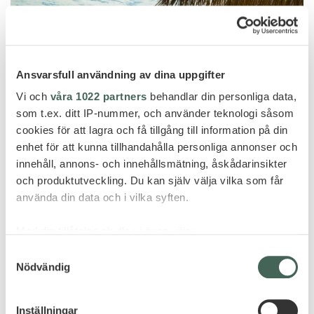
Ansvarsfull användning av dina uppgifter
Vi och
våra 1022 partners
behandlar din personliga data,
som t.ex. ditt IP-nummer, och använder teknologi såsom
cookies för att lagra och få tillgång till information på din
enhet för att kunna tillhandahålla personliga annonser och
Thaa Atoll
innehåll, annons- och innehållsmätning, åskådarinsikter
och produktutveckling. Du kan själv välja vilka som får
COMO MAALIFUSHI -35% OCH
använda din data och i vilka syften.
GRATIS HALVPENSION!
Med din tillåtelse skulle vi även vilja:
Samla in information om din geografiska plats
Samtyckesval
Nödvändig
som kan ha en noggrannhet på upp till flera meter
Identifiera din enhet genom att aktivt skanna den
ERBJUDANDE
för specifika kännetecken (fingeravtryck)
Inställningar