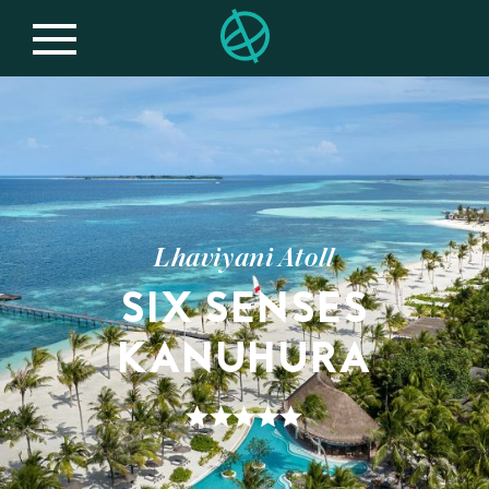
Lhaviyani Atoll
SIX SENSES
KANUHURA