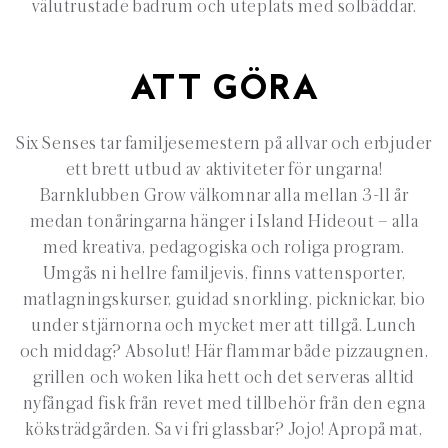
välutrustade badrum och uteplats med solbäddar.
ATT GÖRA
Six Senses tar familjesemestern på allvar och erbjuder
ett brett utbud av aktiviteter för ungarna!
Barnklubben Grow välkomnar alla mellan 3-11 år
medan tonåringarna hänger i Island Hideout – alla
med kreativa, pedagogiska och roliga program.
Umgås ni hellre familjevis, finns vattensporter,
matlagningskurser, guidad snorkling, picknickar, bio
under stjärnorna och mycket mer att tillgå. Lunch
och middag? Absolut! Här flammar både pizzaugnen,
grillen och woken lika hett och det serveras alltid
nyfångad fisk från revet med tillbehör från den egna
köksträdgården. Sa vi fri glassbar? Jojo! Apropå mat,