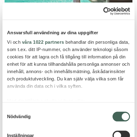
Ansvarsfull användning av dina uppgifter
Thaa Atoll
Vi och
våra 1022 partners
behandlar din personliga data,
COMO MAALIFUSHI -35% OCH
som t.ex. ditt IP-nummer, och använder teknologi såsom
GRATIS HALVPENSION!
cookies för att lagra och få tillgång till information på din
enhet för att kunna tillhandahålla personliga annonser och
innehåll, annons- och innehållsmätning, åskådarinsikter
och produktutveckling. Du kan själv välja vilka som får
använda din data och i vilka syften.
ERBJUDANDE
Med din tillåtelse skulle vi även vilja:
Pris från 68 995 kr per person
Samla in information om din geografiska plats
Samtyckesval
Nödvändig
som kan ha en noggrannhet på upp till flera meter
Identifiera din enhet genom att aktivt skanna den
för specifika kännetecken (fingeravtryck)
Inställningar