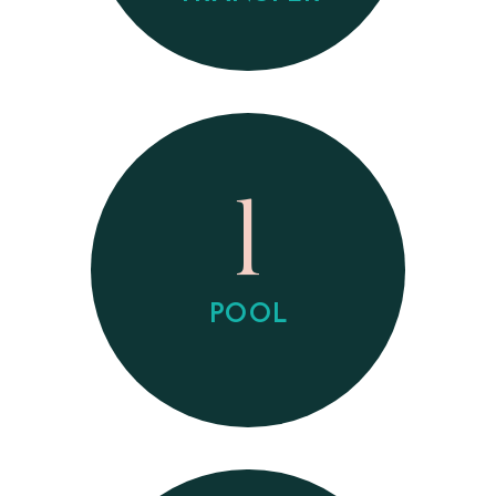
1
POOL