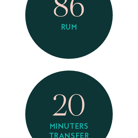
86
RUM
20
MINUTERS
TRANSFER