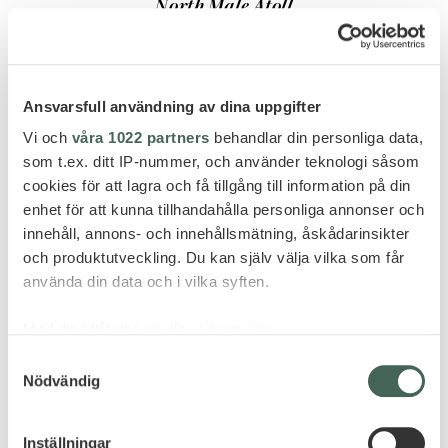
North Male Atoll
KUDA VILLINGILI RESORT
MALDIVES -30% OCH FRI
UPPGRADERING TILL ULTRA
Ansvarsfull användning av dina uppgifter
LUXURY ALL-INCLUSIVE PLAN!
Vi och
våra 1022 partners
behandlar din personliga data,
som t.ex. ditt IP-nummer, och använder teknologi såsom
cookies för att lagra och få tillgång till information på din
enhet för att kunna tillhandahålla personliga annonser och
innehåll, annons- och innehållsmätning, åskådarinsikter
FLER HOTELL - MALDIVERNA
och produktutveckling. Du kan själv välja vilka som får
använda din data och i vilka syften.
Med din tillåtelse skulle vi även vilja:
Samla in information om din geografiska plats
Samtyckesval
Nödvändig
som kan ha en noggrannhet på upp till flera meter
Identifiera din enhet genom att aktivt skanna den
för specifika kännetecken (fingeravtryck)
Inställningar