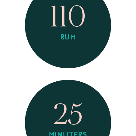
110
RUM
25
MINUTERS