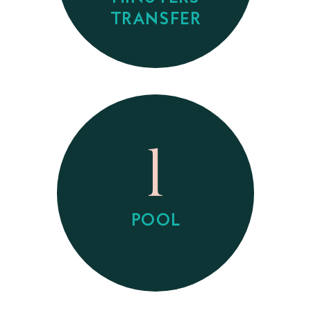
TRANSFER
1
POOL