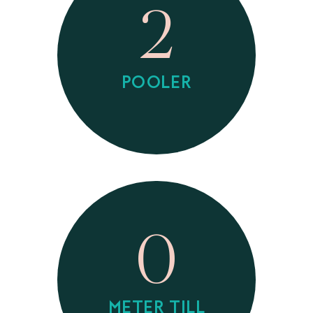
2
POOLER
0
METER TILL