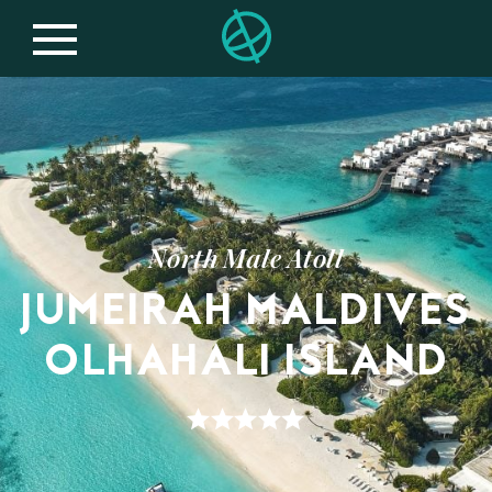
North Male Atoll
JUMEIRAH MALDIVES
OLHAHALI ISLAND