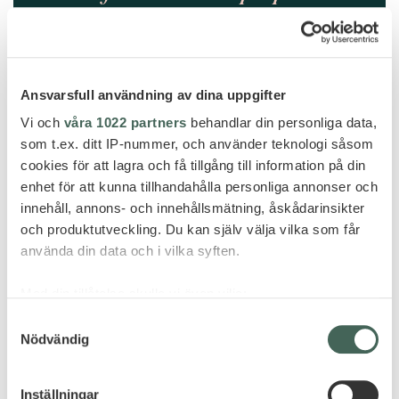
Ansvarsfull användning av dina uppgifter
Vi och
våra 1022 partners
behandlar din personliga data,
som t.ex. ditt IP-nummer, och använder teknologi såsom
cookies för att lagra och få tillgång till information på din
enhet för att kunna tillhandahålla personliga annonser och
innehåll, annons- och innehållsmätning, åskådarinsikter
North Male Atoll
och produktutveckling. Du kan själv välja vilka som får
använda din data och i vilka syften.
KUDA VILLINGILI RESORT
MALDIVES -30% OCH FRI
Med din tillåtelse skulle vi även vilja:
UPPGRADERING TILL ULTRA
Samla in information om din geografiska plats
Samtyckesval
LUXURY ALL-INCLUSIVE PLAN!
Nödvändig
som kan ha en noggrannhet på upp till flera meter
Identifiera din enhet genom att aktivt skanna den
för specifika kännetecken (fingeravtryck)
Inställningar