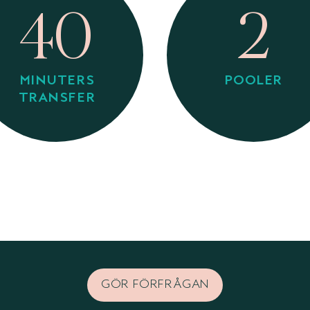
40
2
MINUTERS
POOLER
TRANSFER
GÖR FÖRFRÅGAN