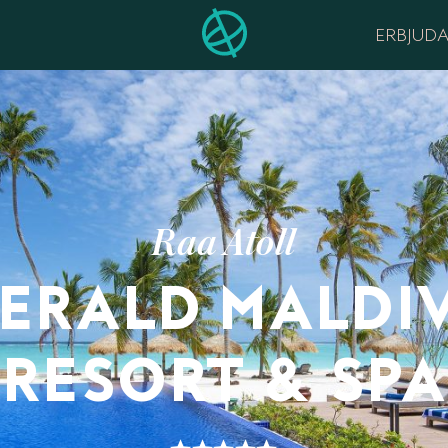
ERBJUD
Raa Atoll
ERALD MALDI
RESORT & SPA