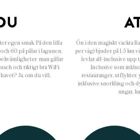
DU
A
er egen smak. På den lilla
Ön i den magiskt vackra R
 och 60 på pålar i lagunen.
per väg) bjuder på 1,5 km v
 bekvämligheter man gillar
levlar all-inclusive upp
usch och riktigt bra WiFi.
Inclusive som inklud
havet? Ja, om du vill.
restauranger, utflykter,
inklusive snorkling och d
ungar, ha