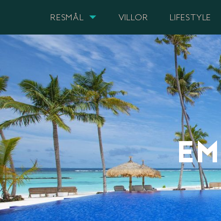
RESMÅL
VILLOR
LIFESTYLE
EM