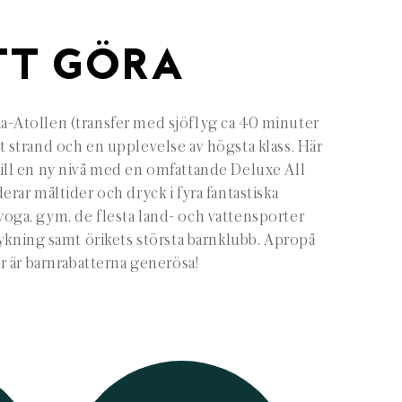
TT GÖRA
aa-Atollen (transfer med sjöflyg ca 40 minuter
it strand och en upplevelse av högsta klass. Här
 till en ny nivå med en omfattande Deluxe All
erar måltider och dryck i fyra fantastiska
 yoga, gym, de flesta land- och vattensporter
ykning samt örikets största barnklubb. Apropå
r är barnrabatterna generösa!