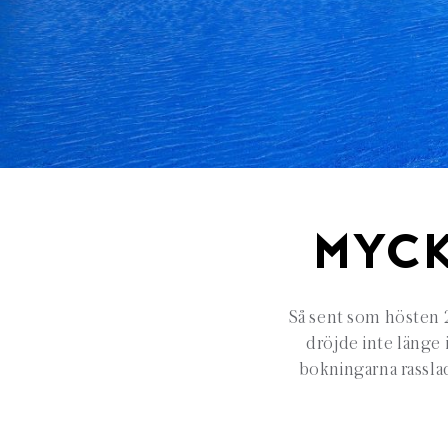
MYCK
Så sent som hösten 
dröjde inte länge 
bokningarna rasslad