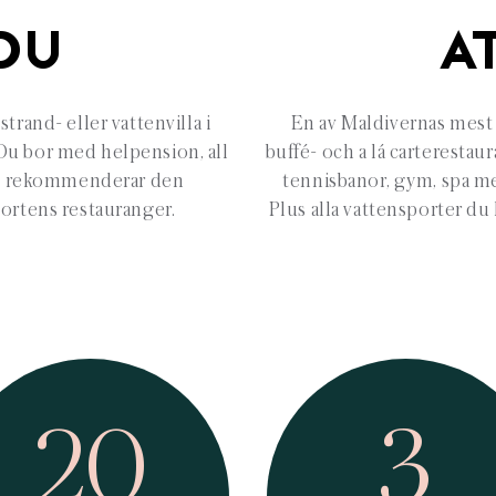
DU
A
strand- eller vattenvilla i
En av Maldivernas mest 
. Du bor med helpension, all
buffé- och a lá carterestau
, vi rekommenderar den
tennisbanor, gym, spa med
esortens restauranger.
Plus alla vattensporter du
20
3