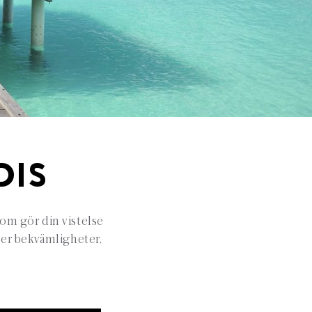
DIS
som gör din vistelse
ller bekvämligheter,