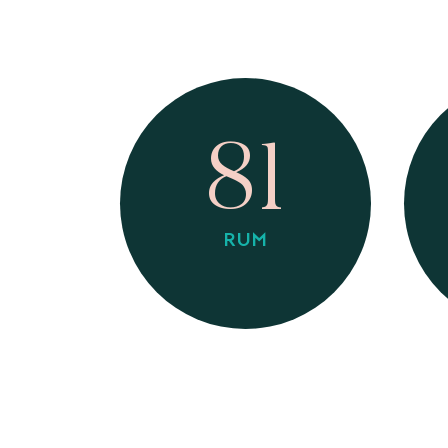
81
RUM