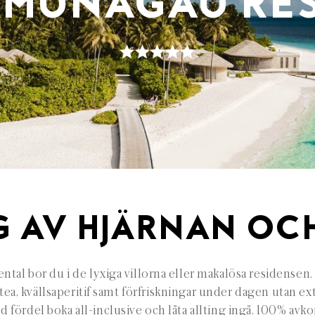
MUNAGAU RE
G AV HJÄRNAN OCH
ntal bor du i de lyxiga villorna eller makalösa residensen. 
 tea, kvällsaperitif samt förfriskningar under dagen utan e
 fördel boka all-inclusive och låta allting ingå. 100% avk