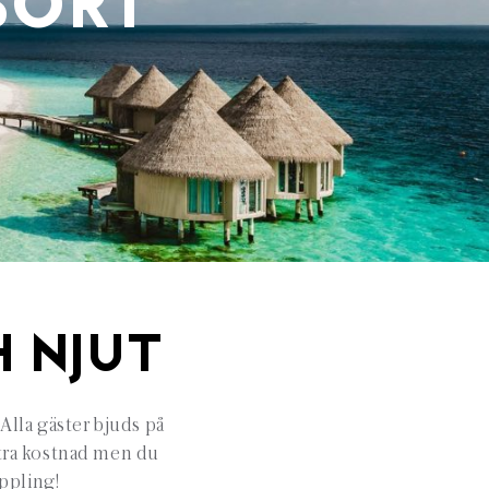
SORT
 NJUT
Alla gäster bjuds på
xtra kostnad men du
oppling!