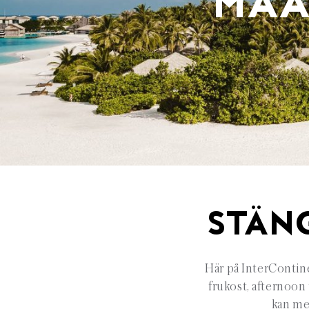
MAA
STÄN
Här på InterContine
frukost, afternoon
kan med