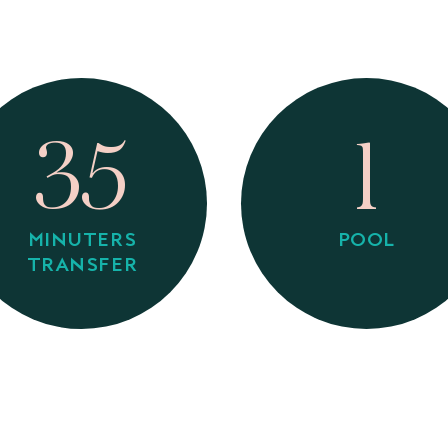
35
1
MINUTERS
POOL
TRANSFER