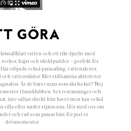
TT GÖRA
ristallklart vatten och ett rikt djurliv med
r, rockor, hajar och sköldpaddor – perfekt för
Här erbjuds också parasailing, vattenskoter,
d och vattenskidor. Mer stillsamma aktiviteter
gasalen. Är de bara vuxna som ska ha kul? Nej
emester i barnklubben. Sex restauranger och
mat, inte sällan direkt från havet men kan också
in villa eller under stjärnorna. Hör med oss om
ndet och vad som passar bäst för just er
drömsemester