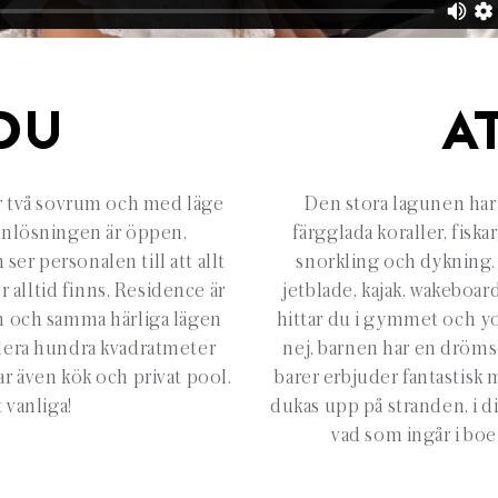
DU
A
ler två sovrum och med läge
Den stora lagunen har k
lanlösningen är öppen,
färgglada koraller, fiska
er personalen till att allt
snorkling och dykning. 
r alltid finns. Residence är
jetblade, kajak, wakeboar
um och samma härliga lägen
hittar du i gymmet och yo
flera hundra kvadratmeter
nej, barnen har en dröms
ar även kök och privat pool.
barer erbjuder fantastisk 
 vanliga!
dukas upp på stranden, i d
vad som ingår i boe